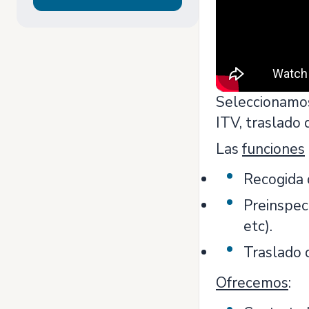
Seleccionam
ITV, traslado 
Las
funciones
Recogida d
Preinspecc
etc).
Traslado d
Ofrecemos
: